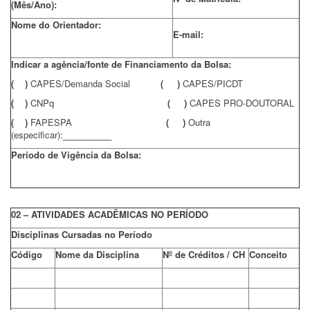
(Mês/Ano):
Nome do Orientador:
E-mail:
Indicar a agência/fonte de Financiamento da Bolsa:
( )
CAPES/Demanda Social
( )
CAPES/PICDT
( )
CNPq
( )
CAPES PRO-DOUTORAL
( )
FAPESPA
( )
Outra
(especificar):
__________
Período de Vigência da Bolsa:
02 – ATIVIDADES ACADÊMICAS NO PERÍODO
Disciplinas Cursadas no Período
Código
Nome da Disciplina
Nº de Créditos / CH
Conceito