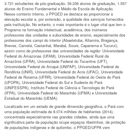
3.721 estudantes de pós-graduação, 39.236 alunos de graduação, 1.557
alunos do Ensino Fundamental e Médio da Escola de Aplicação.
Nesse contexto interno, o PPGED se destaca ao proporcionar a
elevação escolar e, por extensão, a qualidade dos serviços fornecidos
pela instituição. No entanto, o mais importante é o lugar vital que tem o
Programa na formação intelectual, acadêmica, dos inúmeros
professores das unidades e subunidades de ensino, especialmente dos
professores dos
campi
do interior (Abaetetuba, Altamira, Bragança,
Breves, Cametá, Castanhal, Marabá, Soure, Capanema e Tucuruí),
assim como de professores das universidades da região: Universidade
Federal do Amazonas (UFAM), Universidade Federal Rural da
Amazônia (UFRA), Universidade Federal do Tocantins (UFT),
Universidade Federal do Amapá (UNIFAP), Universidade Federal de
Rondônia (UNIR), Universidade Federal do Acre (UFAC), Universidade
Federal de Roraima (UFRR), Universidade Federal do Oeste do Pará
(UFOPA), Universidade Federal do Sul e Sudeste do Pará
(UNIFESSPA), Instituto Federal de Ciência e Tecnologia do Pará
(IFPA), Universidade Federal do Maranhão (UFMA) e Universidade
Estadual do Maranhão (UEMA).
Localizado em um estado de grande dimensão geográfica, o Pará com
uma população estimada de 8.074 milhões de habitantes (2014),
concentrada especialmente nas grandes cidades, ainda que uma
significativa parte da população ocupe espaços ribeirinhos, de proteção
de populações indígenas e de quilombo, o PPGED/UFPA vem