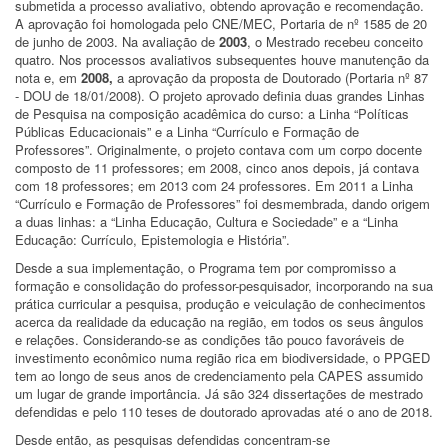
submetida a processo avaliativo, obtendo aprovação e recomendação.
A aprovação foi homologada pelo CNE/MEC, Portaria de nº 1585 de 20
de junho de 2003. Na avaliação de
2003
, o Mestrado recebeu conceito
quatro. Nos processos avaliativos subsequentes houve manutenção da
nota e, em
2008,
a aprovação da proposta de Doutorado (Portaria nº 87
- DOU de 18/01/2008). O projeto aprovado definia duas grandes Linhas
de Pesquisa na composição acadêmica do curso: a Linha “Políticas
Públicas Educacionais” e a Linha “Currículo e Formação de
Professores”. Originalmente, o projeto contava com um corpo docente
composto de 11 professores; em 2008, cinco anos depois, já contava
com 18 professores; em 2013 com 24 professores. Em 2011 a Linha
“Currículo e Formação de Professores” foi desmembrada, dando origem
a duas linhas: a “Linha Educação, Cultura e Sociedade” e a “Linha
Educação: Currículo, Epistemologia e História”.
Desde a sua implementação, o Programa tem por compromisso a
formação e consolidação do professor-pesquisador, incorporando na sua
prática curricular a pesquisa, produção e veiculação de conhecimentos
acerca da realidade da educação na região, em todos os seus ângulos
e relações. Considerando-se as condições tão pouco favoráveis de
investimento econômico numa região rica em biodiversidade, o PPGED
tem ao longo de seus anos de credenciamento pela CAPES assumido
um lugar de grande importância. Já são 324 dissertações de mestrado
defendidas e pelo 110 teses de doutorado aprovadas até o ano de 2018.
Desde então, as pesquisas defendidas concentram-se