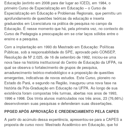
Educação (extinto em 2008 para dar lugar ao ICED), em 1984, o
primeiro Curso de Especialização em Educação – o Curso de
Especialização em Educação e Problemas Regionais, que permitiu um
aprofundamento de questões teóricas da educação e inseria
graduandos em Licenciatura na prática de pesquisa no campo da
Educação. É nesse momento que há, pela primeira vez, no contexto do
Curso de Pedagogia a preocupação em se criar laços sólidos entre o
ensino e a pesquisa.
Com a implantação em 1993 do Mestrado em Educação: Políticas
Públicas, sob a responsabilidade do SPE, aprovado pelo CONSEP,
Resolução de Nº 2.025, de 16 de setembro de 1992, iniciou-se uma
nova fase na história institucional do Centro de Educação da UFPA, na
qual se observa o fortalecimento de grupos de pesquisa,
amadurecimento teórico-metodológico e a proposição de questões
emergentes, indicativas de novos estudos. Este Curso, pioneiro no
Estado do Pará, e segundo na Região, inaugurou uma nova fase na
história da Pós-Graduação em Educação na UFPA. Ao longo de sua
existência foram compostas três turmas, abertas nos anos de 1993,
1996 e 1998. Dos trinta alunos matriculados nos três anos, 23 (76,66%)
desenvolveram suas pesquisas e defenderam suas dissertações.
PPGED APÓS APROVAÇÃO E CREDENCIAMENTO PELA CAPES
A partir do acúmulo dessa experiência, apresentou-se para a CAPES a
proposta de curso novo: Mestrado Acadêmico em Educação, que foi