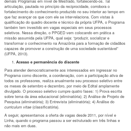
demais Programas em nível de Mestrado, fortalecendo-os. Tal
articulação, pautada no princípio da reciprocidade, corrobora o
fortalecimento do conhecimento produzido no seu interior ao tempo em
que faz avançar os que com ele se inter-relaciona. Com vistas à
qualificação do quadro docente e técnico da própria UFPA, o Programa
também tem investido em vagas especiais em seus processos
seletivos. Nessa direção, o PPGED vem colocando em prática a
missão assumida pela UFPA, qual seja: “produzir, socializar e
transformar o conhecimento na Amazônia para a formação de cidadãos
capazes de promover a construção de uma sociedade sustentável”
(UFPA, 2013).
Acesso e permanência do discente
Para atender democraticamente aos interessados em ingressar no
Programa como discente, a coordenação, com a participação ativa de
todos os professores, realiza anualmente seu processo seletivo entre
os meses de setembro e dezembro, por meio de Edital amplamente
divulgado. O processo seletivo cumpre quatro fases: 1) Prova escrita
sobre tema da área educacional (eliminatória); 2) Análise de Projeto de
Pesquisa (eliminatória); 3) Entrevista (eliminatória); 4) Análise do
curriculum vitae
(classificatória).
A seguir, apresentamos a oferta de vagas desde 2011, por nível e
Linha, quando o programa passou a ser estruturado em três linhas e
não mais em duas.