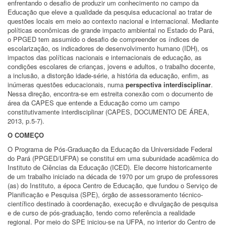
enfrentando o desafio de produzir um conhecimento no campo da
Educação que eleve a qualidade da pesquisa educacional ao tratar de
questões locais em meio ao contexto nacional e internacional. Mediante
políticas econômicas de grande impacto ambiental no Estado do Pará,
o PPGED tem assumido o desafio de compreender os índices de
escolarização, os indicadores de desenvolvimento humano (IDH), os
impactos das políticas nacionais e internacionais de educação, as
condições escolares de crianças, jovens e adultos, o trabalho docente,
a inclusão, a distorção idade-série, a história da educação, enfim, as
inúmeras questões educacionais, numa
perspectiva interdisciplinar
.
Nessa direção, encontra-se em estreita conexão com o documento de
área da CAPES que entende a Educação como um campo
constitutivamente interdisciplinar (CAPES, DOCUMENTO DE ÁREA,
2013, p.5-7).
O COMEÇO
O Programa de Pós-Graduação da Educação da Universidade Federal
do Pará (PPGED/UFPA) se constitui em uma subunidade acadêmica do
Instituto de Ciências da Educação (ICED). Ele decorre historicamente
de um trabalho iniciado na década de 1970 por um grupo de professores
(as) do Instituto, a época Centro de Educação, que fundou o Serviço de
Planificação e Pesquisa (SPE), órgão de assessoramento técnico-
científico destinado à coordenação, execução e divulgação de pesquisa
e de curso de pós-graduação, tendo como referência a realidade
regional. Por meio do SPE iniciou-se na UFPA, no interior do Centro de