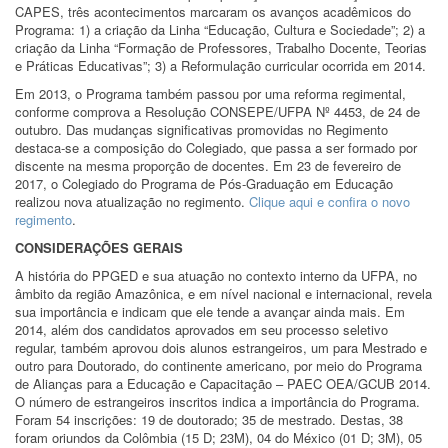
CAPES, três acontecimentos marcaram os avanços acadêmicos do
Programa: 1) a criação da Linha “Educação, Cultura e Sociedade”; 2) a
criação da Linha “Formação de Professores, Trabalho Docente, Teorias
e Práticas Educativas”; 3) a Reformulação curricular ocorrida em 2014.
Em 2013, o Programa também passou por uma reforma regimental,
conforme comprova a Resolução CONSEPE/UFPA Nº 4453, de 24 de
outubro. Das mudanças significativas promovidas no Regimento
destaca-se a composição do Colegiado, que passa a ser formado por
discente na mesma proporção de docentes. Em 23 de fevereiro de
2017, o Colegiado do Programa de Pós-Graduação em Educação
realizou nova atualização no regimento.
Clique aqui e confira o novo
regimento
.
CONSIDERAÇÕES GERAIS
A história do PPGED e sua atuação no contexto interno da UFPA, no
âmbito da região Amazônica, e em nível nacional e internacional, revela
sua importância e indicam que ele tende a avançar ainda mais. Em
2014, além dos candidatos aprovados em seu processo seletivo
regular, também aprovou dois alunos estrangeiros, um para Mestrado e
outro para Doutorado, do continente americano, por meio do Programa
de Alianças para a Educação e Capacitação – PAEC OEA/GCUB 2014.
O número de estrangeiros inscritos indica a importância do Programa.
Foram 54 inscrições: 19 de doutorado; 35 de mestrado. Destas, 38
foram oriundos da Colômbia (15 D; 23M), 04 do México (01 D; 3M), 05