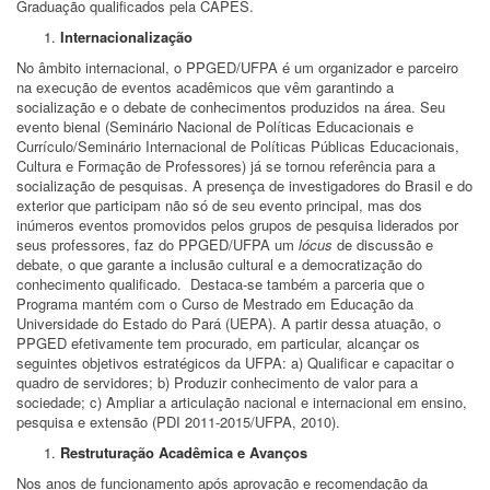
Graduação qualificados pela CAPES.
Internacionalização
No âmbito internacional, o PPGED/UFPA é um organizador e parceiro
na execução de eventos acadêmicos que vêm garantindo a
socialização e o debate de conhecimentos produzidos na área. Seu
evento bienal (Seminário Nacional de Políticas Educacionais e
Currículo/Seminário Internacional de Políticas Públicas Educacionais,
Cultura e Formação de Professores) já se tornou referência para a
socialização de pesquisas. A presença de investigadores do Brasil e do
exterior que participam não só de seu evento principal, mas dos
inúmeros eventos promovidos pelos grupos de pesquisa liderados por
seus professores, faz do PPGED/UFPA um
lócus
de discussão e
debate, o que garante a inclusão cultural e a democratização do
conhecimento qualificado. Destaca-se também a parceria que o
Programa mantém com o Curso de Mestrado em Educação da
Universidade do Estado do Pará (UEPA). A partir dessa atuação, o
PPGED efetivamente tem procurado, em particular, alcançar os
seguintes objetivos estratégicos da UFPA: a) Qualificar e capacitar o
quadro de servidores; b) Produzir conhecimento de valor para a
sociedade; c) Ampliar a articulação nacional e internacional em ensino,
pesquisa e extensão (PDI 2011-2015/UFPA, 2010).
Restruturação Acadêmica e Avanços
Nos anos de funcionamento após aprovação e recomendação da