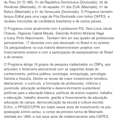
do Peru (01 D; 4M), 01 da República Dominicana (Doutorado), 02 de
Honduras (Mestrado), 01 do equador, 01 dos EUA (Mestrado), 01 de
Belize (Mestrado) e 01 da Venezuela (Doutorado). O Programa também
lançou Edital para uma vaga de Pós-Doutorado com bolsa CAPES, e
recebeu inscrições de candidatos brasileiros e de outros países.
O Programa conta atualmente com 4 professore PQ: Vera Lúcia Jacob
Chaves, Olgaíses Cabral Maués, Salomão Antônio Mufarrej Hage
e Ivany Pinto Nascimento. Também têm em seu quadro de professores
permanentes, 17 docentes com pós-doutorado no Brasil e no exterior.
Os pesquisadores na sua maioria desenvolveram projetos com
financiamento externo e com a participação de pesquisadores do Brasil
e do exterior.
O Programa abriga 19 grupos de pesquisa cadastrados no CNPq, que
articulam o fenômeno educacional com as seguintes áreas do
conhecimento: política pública, sociologia, antropologia, psicologia,
história e filosofia. Dentre os temas de maior investimento temático,
destacamos: o currículo, a formação de professores, infância e
juventude, educação ambiental e desenvolvimento sustentável,
políticas para a educação básica, políticas de ensino superior, trabalho
e educação, trabalho docente, gestão e financiamento da educação,
educação do campo, democratização da escola e cultura escolar.
Enfim, o PPGED/UFPA em todos esses anos de investimento na pós-
graduação
stricto sensu,
a contar da primeira turma de Mestrado
ofertada em 1993, e nos seus anos de credenciamento pela CAPES,