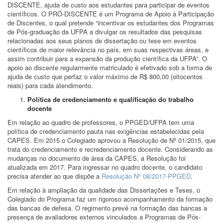
DISCENTE, ajuda de custo aos estudantes para participar de eventos
científicos. O PRÓ-DISCENTE é um Programa de Apoio à Participação
de Discentes, o qual pretende “incentivar os estudantes dos Programas
de Pós-graduação da UFPA a divulgar os resultados das pesquisas
relacionadas aos seus planos de dissertação ou tese em eventos
científicos de maior relevância no país, em suas respectivas áreas, e
assim contribuir para a expansão da produção científica da UFPA”. O
apoio ao discente regularmente matriculado é efetivado sob a forma de
ajuda de custo que perfaz o valor máximo de R$ 800,00 (oitocentos
reais) para cada atendimento.
Política de credenciamento e qualificação do trabalho
docente
Em relação ao quadro de professores, o PPGED/UFPA tem uma
política de credenciamento pauta nas exigências estabelecidas pela
CAPES. Em 2015 o Colegiado aprovou a Resolução de Nº 01/2015, que
trata do credenciamento e recredenciamento docente. Considerando as
mudanças no documento de área da CAPES, a Resolução foi
atualizada em 2017. Para ingressar no quadro docente, o candidato
precisa atender ao que dispõe a
Resolução Nº 08/2017-PPGED
.
Em relação à ampliação da qualidade das Dissertações e Teses, o
Colegiado do Programa faz um rigoroso acompanhamento da formação
das bancas de defesa. O regimento prevê na formação das bancas a
presença de avaliadores externos vinculados a Programas de Pós-