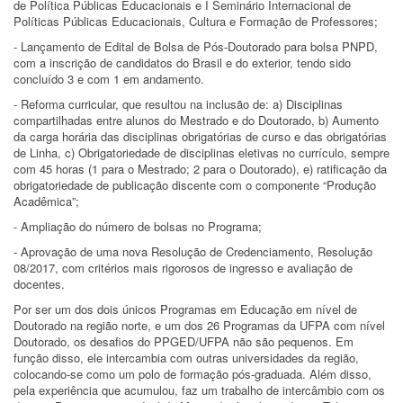
de Política Públicas Educacionais e I Seminário Internacional de
Políticas Públicas Educacionais, Cultura e Formação de Professores;
- Lançamento de Edital de Bolsa de Pós-Doutorado para bolsa PNPD,
com a inscrição de candidatos do Brasil e do exterior, tendo sido
concluído 3 e com 1 em andamento.
- Reforma curricular, que resultou na inclusão de: a) Disciplinas
compartilhadas entre alunos do Mestrado e do Doutorado, b) Aumento
da carga horária das disciplinas obrigatórias de curso e das obrigatórias
de Linha, c) Obrigatoriedade de disciplinas eletivas no currículo, sempre
com 45 horas (1 para o Mestrado; 2 para o Doutorado), e) ratificação da
obrigatoriedade de publicação discente com o componente “Produção
Acadêmica”;
- Ampliação do número de bolsas no Programa;
- Aprovação de uma nova Resolução de Credenciamento, Resolução
08/2017, com critérios mais rigorosos de ingresso e avaliação de
docentes.
Por ser um dos dois únicos Programas em Educação em nível de
Doutorado na região norte, e um dos 26 Programas da UFPA com nível
Doutorado, os desafios do PPGED/UFPA não são pequenos. Em
função disso, ele intercambia com outras universidades da região,
colocando-se como um polo de formação pós-graduada. Além disso,
pela experiência que acumulou, faz um trabalho de intercâmbio com os