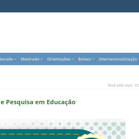
torado
Mestrado
Orientações
Bolsas
Internacionalização
Você está aqui:
H
 de Pesquisa em Educação