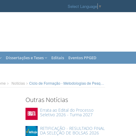
Select Language
▼
Dissertações e Teses
Editais
Eventos PPGED
ome
Notícias
Ciclo de Formação - Metodologias de Pesquisa em Educação
Outras Notícias
Errata ao Edital do Processo
Seletivo 2026 - Turma 2027
RETIFICAÇÃO - RESULTADO FINAL
DA SELEÇÃO DE BOLSAS 2026