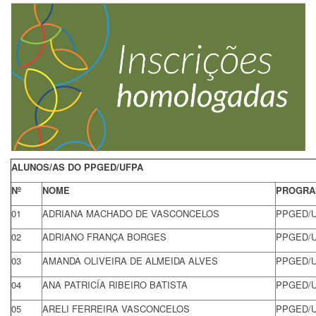
ALUNOS/AS DO PPGED/UFPA
Nº
NOME
PROGRA
01
ADRIANA MACHADO DE VASCONCELOS
PPGED/
02
ADRIANO FRANÇA BORGES
PPGED/
03
AMANDA OLIVEIRA DE ALMEIDA ALVES
PPGED/
04
ANA PATRICÍA RIBEIRO BATISTA
PPGED/
05
ARELI FERREIRA VASCONCELOS
PPGED/