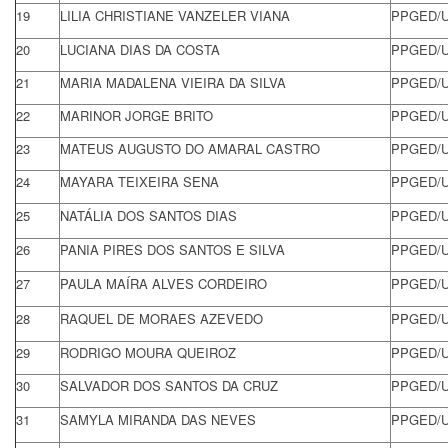
19
LILIA CHRISTIANE VANZELER VIANA
PPGED/
20
LUCIANA DIAS DA COSTA
PPGED/
21
MARIA MADALENA VIEIRA DA SILVA
PPGED/
22
MARINOR JORGE BRITO
PPGED/
23
MATEUS AUGUSTO DO AMARAL CASTRO
PPGED/
24
MAYARA TEIXEIRA SENA
PPGED/
25
NATÁLIA DOS SANTOS DIAS
PPGED/
26
PANIA PIRES DOS SANTOS E SILVA
PPGED/
27
PAULA MAÍRA ALVES CORDEIRO
PPGED/
28
RAQUEL DE MORAES AZEVEDO
PPGED/
29
RODRIGO MOURA QUEIROZ
PPGED/
30
SALVADOR DOS SANTOS DA CRUZ
PPGED/
31
SAMYLA MIRANDA DAS NEVES
PPGED/