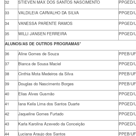
32
STIEVEN MAX DOS SANTOS NASCIMENTO
PPGED/
33
VALDILEIA CARVALHO DA SILVA
PPGED/
34
VANESSA PARENTE RAMOS
PPGED/
35
WILLI JANSEN FERREIRA
PPGED/
ALUNOS/AS DE OUTROS PROGRAMAS*
36
Aline Gomes de Souza
PPEB/U
37
Bianca de Sousa Maciel
PPGED/
38
Cinthia Mota Medeiros da Silva
PPEB/U
39
Douglas do Nascimento Borges
PPEB/U
40
Elias Alves Gusmão
PPGED/
41
Iana Keila Lima dos Santos Duarte
PPGED/
42
Jaqueline Gomes Furtado
PPGED/
43
Karla Karolina Azevedo da Conceição
PPGED/
44
Luciana Araujo dos Santos
PPEB/U