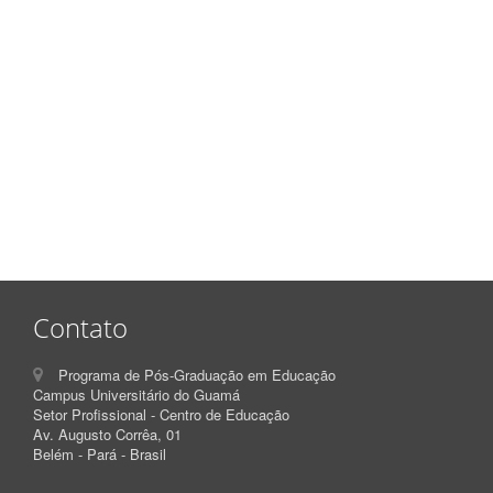
Contato
Programa de Pós-Graduação em Educação
Campus Universitário do Guamá
Setor Profissional - Centro de Educação
Av. Augusto Corrêa, 01
Belém - Pará - Brasil