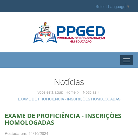
Select Language
▼
Toggle
naviga
Notícias
Você está aqui:
Home
Notícias
EXAME DE PROFICIÊNCIA - INSCRIÇÕES HOMOLOGADAS
EXAME DE PROFICIÊNCIA - INSCRIÇÕES
HOMOLOGADAS
Postada em: 11/10/2024