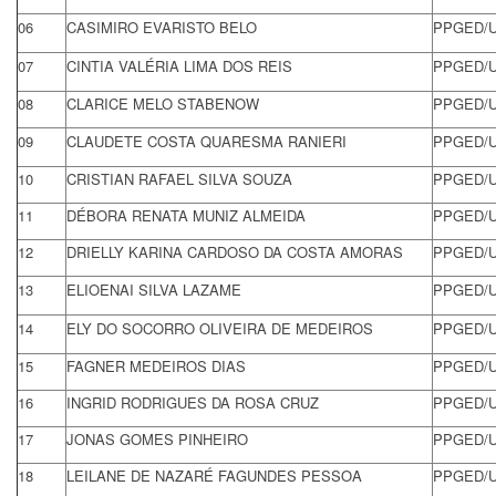
06
CASIMIRO EVARISTO BELO
PPGED/
07
CINTIA VALÉRIA LIMA DOS REIS
PPGED/
08
CLARICE MELO STABENOW
PPGED/
09
CLAUDETE COSTA QUARESMA RANIERI
PPGED/
10
CRISTIAN RAFAEL SILVA SOUZA
PPGED/
11
DÉBORA RENATA MUNIZ ALMEIDA
PPGED/
12
DRIELLY KARINA CARDOSO DA COSTA AMORAS
PPGED/
13
ELIOENAI SILVA LAZAME
PPGED/
14
ELY DO SOCORRO OLIVEIRA DE MEDEIROS
PPGED/
15
FAGNER MEDEIROS DIAS
PPGED/
16
INGRID RODRIGUES DA ROSA CRUZ
PPGED/
17
JONAS GOMES PINHEIRO
PPGED/
18
LEILANE DE NAZARÉ FAGUNDES PESSOA
PPGED/