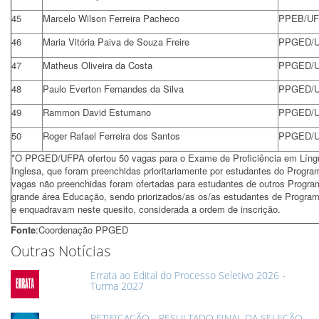
45
Marcelo Wilson Ferreira Pacheco
PPEB/U
46
Maria Vitória Paiva de Souza Freire
PPGED/
47
Matheus Oliveira da Costa
PPGED/
48
Paulo Everton Fernandes da Silva
PPGED/
49
Rammon David Estumano
PPGED/
50
Roger Rafael Ferreira dos Santos
PPGED/
*O PPGED/UFPA ofertou 50 vagas para o Exame de Proficiência em Líng
Inglesa, que foram preenchidas prioritariamente por estudantes do Progra
vagas não preenchidas foram ofertadas para estudantes de outros Progra
grande área Educação, sendo priorizados/as os/as estudantes de Progra
e enquadravam neste quesito, considerada a ordem de inscrição.
Fonte
:Coordenação PPGED
Outras Notícias
Errata ao Edital do Processo Seletivo 2026 -
Turma 2027
RETIFICAÇÃO - RESULTADO FINAL DA SELEÇÃO