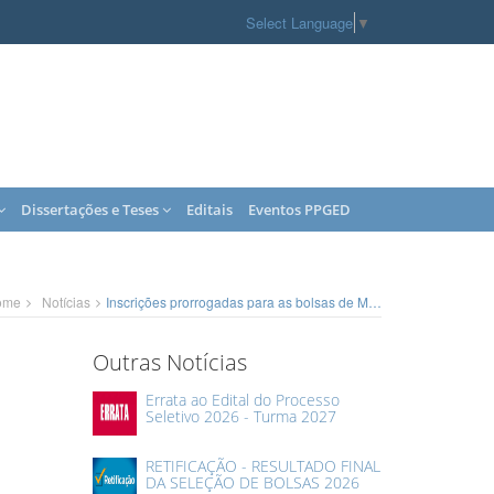
Select Language
▼
Dissertações e Teses
Editais
Eventos PPGED
ome
Notícias
Inscrições prorrogadas para as bolsas de Mestrado e doutorado Sanduíche em Moçambique
Outras Notícias
Errata ao Edital do Processo
Seletivo 2026 - Turma 2027
RETIFICAÇÃO - RESULTADO FINAL
DA SELEÇÃO DE BOLSAS 2026