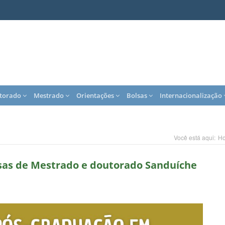
torado
Mestrado
Orientações
Bolsas
Internacionalização
Você está aqui:
H
lsas de Mestrado e doutorado Sanduíche